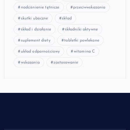
nadciśnienie tętnicze
przeciwwskazania
skutki uboczne
skład
skład i działanie
składniki aktywne
suplement diety
tabletki powlekane
układ odpornościowy
witamina C
wskazania
zastosowanie