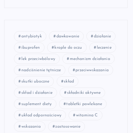
antybiotyk
dawkowanie
działanie
ibuprofen
krople do oczu
leczenie
lek przeciwbólowy
mechanizm działania
nadciśnienie tętnicze
przeciwwskazania
skutki uboczne
skład
skład i działanie
składniki aktywne
suplement diety
tabletki powlekane
układ odpornościowy
witamina C
wskazania
zastosowanie