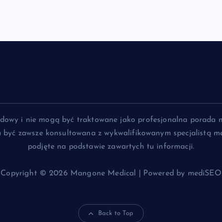
lądowy i nie mogą być traktowane jako profesjonalna porada 
na być zawsze konsultowana z wykwalifikowanym specjalistą me
podjęte na podstawie zawartych tu informacji.
Copyright © 2026 Mangone Medical | Powered by mediSEO
Back to Top