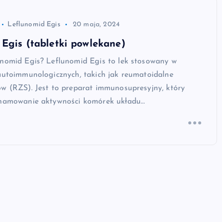
Leflunomid Egis
20 maja, 2024
Egis (tabletki powlekane)
unomid Egis? Leflunomid Egis to lek stosowany w
 autoimmunologicznych, takich jak reumatoidalne
ów (RZS). Jest to preparat immunosupresyjny, który
 hamowanie aktywności komórek układu…