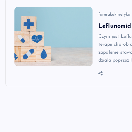
farmakokinetyka
Leflunomid 
Czym jest Lefl
terapii chorób
zapalenie staw
działa poprzez