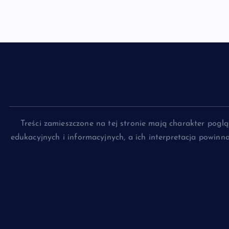
Treści zamieszczone na tej stronie mają charakter pog
edukacyjnych i informacyjnych, a ich interpretacja powin