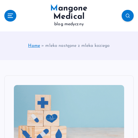
S
Mangone
k
Medical
i
blog medyczny
p
t
o
c
Home
»
mleko następne z mleka koziego
o
n
t
e
n
t