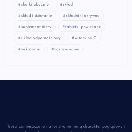
skutki uboczne
skład
skład i działanie
składniki aktywne
suplement diety
tabletki powlekane
układ odpornościowy
witamina C
wskazania
zastosowanie
Treści zamieszczone na tej stronie mają charakter poglądowy i