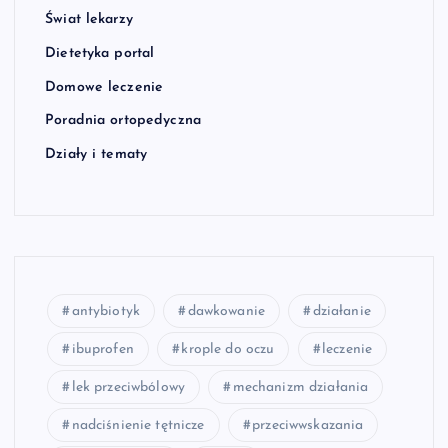
Świat lekarzy
Dietetyka portal
Domowe leczenie
Poradnia ortopedyczna
Działy i tematy
antybiotyk
dawkowanie
działanie
ibuprofen
krople do oczu
leczenie
lek przeciwbólowy
mechanizm działania
nadciśnienie tętnicze
przeciwwskazania