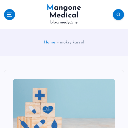
S
Mangone
k
Medical
i
blog medyczny
p
t
o
c
Home
»
mokry kaszel
o
n
t
e
n
t