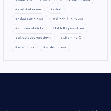
nadciśnienie tętnicze
przeciwwskazania
skutki uboczne
skład
skład i działanie
składniki aktywne
suplement diety
tabletki powlekane
układ odpornościowy
witamina C
wskazania
zastosowanie