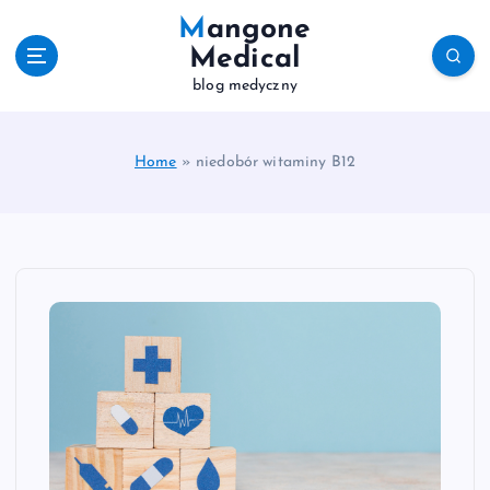
S
Mangone
k
Medical
i
blog medyczny
p
t
o
c
Home
»
niedobór witaminy B12
o
n
t
e
n
t