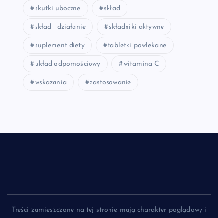
skutki uboczne
skład
skład i działanie
składniki aktywne
suplement diety
tabletki powlekane
układ odpornościowy
witamina C
wskazania
zastosowanie
Treści zamieszczone na tej stronie mają charakter poglądowy i