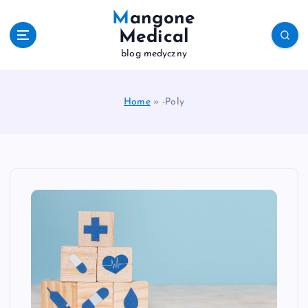
S
Mangone
k
Medical
i
blog medyczny
p
t
o
c
Home
»
-Poly
o
n
t
e
n
t