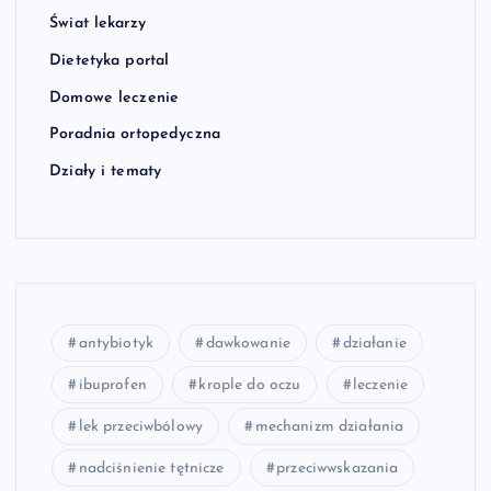
Świat lekarzy
Dietetyka portal
Domowe leczenie
Poradnia ortopedyczna
Działy i tematy
antybiotyk
dawkowanie
działanie
ibuprofen
krople do oczu
leczenie
lek przeciwbólowy
mechanizm działania
nadciśnienie tętnicze
przeciwwskazania