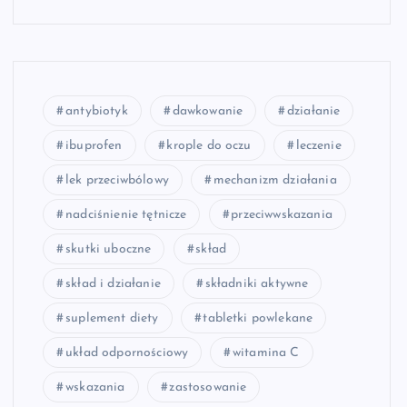
antybiotyk
dawkowanie
działanie
ibuprofen
krople do oczu
leczenie
lek przeciwbólowy
mechanizm działania
nadciśnienie tętnicze
przeciwwskazania
skutki uboczne
skład
skład i działanie
składniki aktywne
suplement diety
tabletki powlekane
układ odpornościowy
witamina C
wskazania
zastosowanie