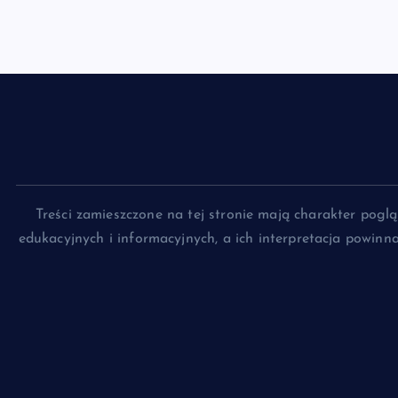
Treści zamieszczone na tej stronie mają charakter pog
edukacyjnych i informacyjnych, a ich interpretacja powin