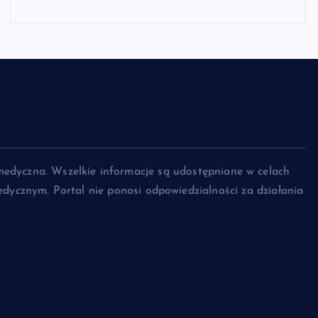
medyczna. Wszelkie informacje są udostępniane w celach
dycznym. Portal nie ponosi odpowiedzialności za działania