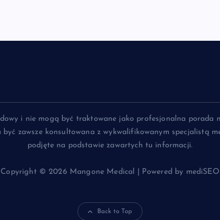
lądowy i nie mogą być traktowane jako profesjonalna porada 
na być zawsze konsultowana z wykwalifikowanym specjalistą me
podjęte na podstawie zawartych tu informacji.
Copyright © 2026 Mangone Medical | Powered by mediSEO
Back to Top