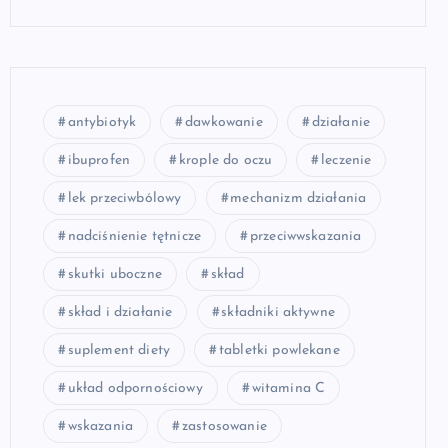
antybiotyk
dawkowanie
działanie
ibuprofen
krople do oczu
leczenie
lek przeciwbólowy
mechanizm działania
nadciśnienie tętnicze
przeciwwskazania
skutki uboczne
skład
skład i działanie
składniki aktywne
suplement diety
tabletki powlekane
układ odpornościowy
witamina C
wskazania
zastosowanie