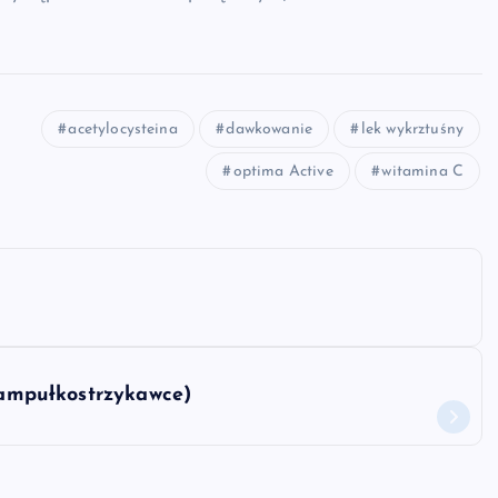
acetylocysteina
dawkowanie
lek wykrztuśny
optima Active
witamina C
w ampułkostrzykawce)