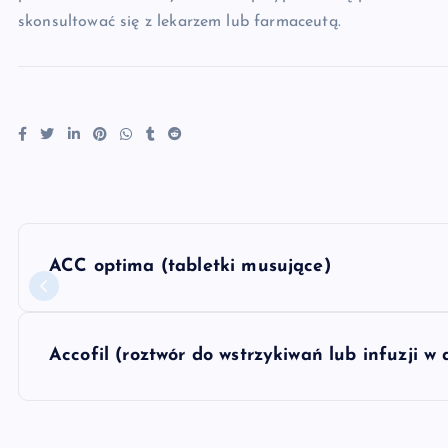
skonsultować się z lekarzem lub farmaceutą.
N
ACC optima (tabletki musujące)
a
w
Accofil (roztwór do wstrzykiwań lub infuzji 
i