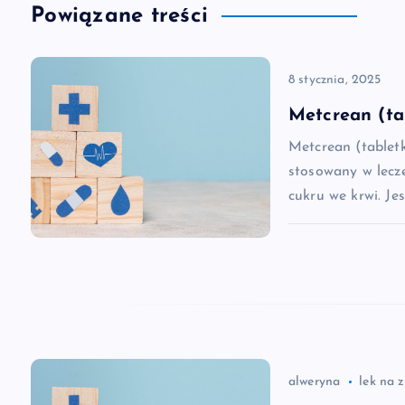
g
Powiązane treści
a
8 stycznia, 2025
c
Metcrean (ta
Metcrean (tablet
j
stosowany w lecz
cukru we krwi. Je
a
w
p
i
alweryna
lek na 