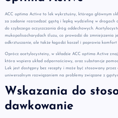
ACC optima Active to lek wykrztuśny, którego głównym skł
za zadanie rozrzedzać gęstą i lepką wydzielinę w drogach o
do szybszego oczyszczania dróg oddechowych. Acetylocyste
mukopolisacharydach śluzu, co prowadzi do zmniejszenia jeg
odkrztuszanie, ale także łagodzi kaszel i poprawia komfort
Oprócz acetylocysteiny, w składzie ACC optima Active znajd
która wspiera układ odpornościowy, oraz substancje pomocn
Lek jest dostępny bez recepty i może być stosowany przez d
uniwersalnym rozwiązaniem na problemy związane z gęstym
Wskazania do stoso
dawkowanie