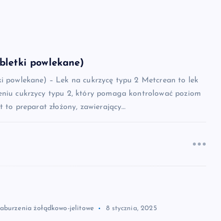
bletki powlekane)
ki powlekane) – Lek na cukrzycę typu 2 Metcrean to lek
eniu cukrzycy typu 2, który pomaga kontrolować poziom
st to preparat złożony, zawierający…
zaburzenia żołądkowo-jelitowe
8 stycznia, 2025