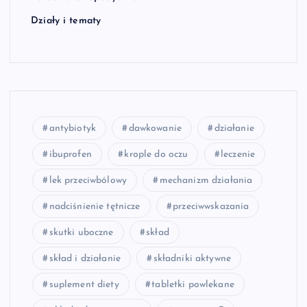
Działy i tematy
antybiotyk
dawkowanie
działanie
ibuprofen
krople do oczu
leczenie
lek przeciwbólowy
mechanizm działania
nadciśnienie tętnicze
przeciwwskazania
skutki uboczne
skład
skład i działanie
składniki aktywne
suplement diety
tabletki powlekane