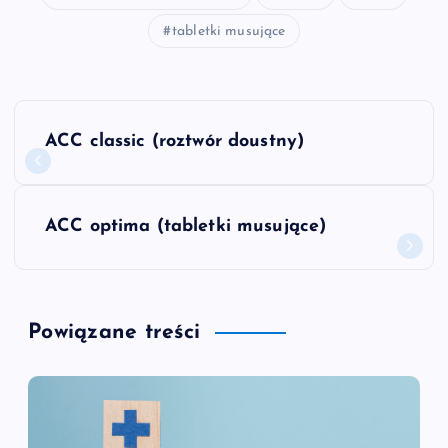
tabletki musujące
N
ACC classic (roztwór doustny)
a
w
ACC optima (tabletki musujące)
i
g
Powiązane treści
a
c