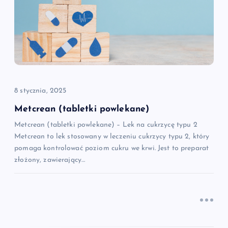
j
a
w
p
8 stycznia, 2025
i
Metcrean (tabletki powlekane)
Metcrean (tabletki powlekane) – Lek na cukrzycę typu 2
s
Metcrean to lek stosowany w leczeniu cukrzycy typu 2, który
pomaga kontrolować poziom cukru we krwi. Jest to preparat
u
złożony, zawierający…