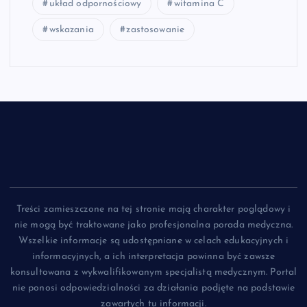
układ odpornościowy
witamina C
wskazania
zastosowanie
Treści zamieszczone na tej stronie mają charakter poglądowy i
nie mogą być traktowane jako profesjonalna porada medyczna.
Wszelkie informacje są udostępniane w celach edukacyjnych i
informacyjnych, a ich interpretacja powinna być zawsze
konsultowana z wykwalifikowanym specjalistą medycznym. Portal
nie ponosi odpowiedzialności za działania podjęte na podstawie
zawartych tu informacji.