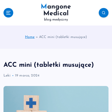
S
Mangone
k
Medical
i
blog medyczny
p
t
o
c
Home
»
ACC mini (tabletki musujące)
o
n
t
e
ACC mini (tabletki musujące)
n
t
Leki
19 marca, 2024