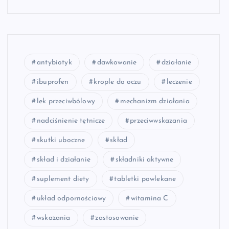
antybiotyk
dawkowanie
działanie
ibuprofen
krople do oczu
leczenie
lek przeciwbólowy
mechanizm działania
nadciśnienie tętnicze
przeciwwskazania
skutki uboczne
skład
skład i działanie
składniki aktywne
suplement diety
tabletki powlekane
układ odpornościowy
witamina C
wskazania
zastosowanie