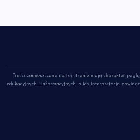
Treści zamieszczone na tej stronie mają charakter pog
edukacyjnych i informacyjnych, a ich interpretacja powin