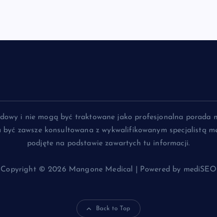
lądowy i nie mogą być traktowane jako profesjonalna porada 
na być zawsze konsultowana z wykwalifikowanym specjalistą me
podjęte na podstawie zawartych tu informacji.
Copyright © 2026 Mangone Medical | Powered by mediSEO
Back to Top