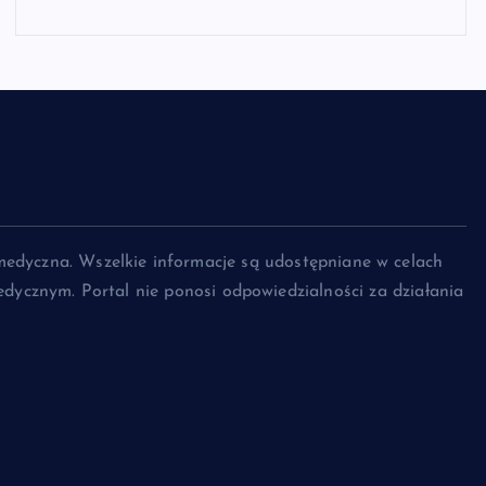
medyczna. Wszelkie informacje są udostępniane w celach
dycznym. Portal nie ponosi odpowiedzialności za działania