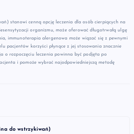
wań) stanowi cenną opcję leczenia dla osób cierpiących na
desensytyzacji organizmu, może oferować długotrwałą ulgę
enia, immunoterapia alergenowa może wiązać się z pewnymi
elu pacjentów korzyści płynące z jej stosowania znacznie
ja o rozpoczęciu leczenia powinna być podjęta po
 pacjenta i pomoże wybrać najodpowiedniejszą metodę
sina do wstrzykiwań)