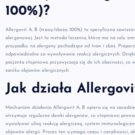
100%)?
Allergovit A, B (trawy/zboża 100%) to specyficzna zawies
alergenowej. Jest to metoda leczenia, która ma na celu zm
przypadku na alergeny pochodzące od traw i zbóż. Prepara
odpowiedzialne za wywoływanie reakcji alergicznych. Dzi
pacjenta stopniowo przyzwyczaja się do ich obecności, co 
zaniku objawów alergicznych.
Jak działa Allergovi
Mechanizm działania Allergovit A, B opiera się na zasadzie
otrzymuje regularne dawki alergenów, co stopniowo prowa
wywoływać silną reakcję alergiczną, system immunologiczn
objawów alergii. Proces ten wymaga czasu i cierpliwości, a