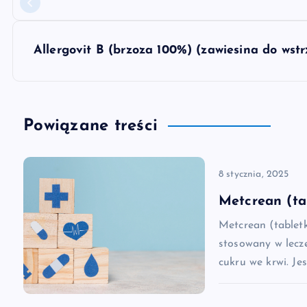
a
w
Allergovit B (brzoza 100%) (zawiesina do wst
i
g
Powiązane treści
a
8 stycznia, 2025
c
Metcrean (ta
Metcrean (tablet
j
stosowany w lecz
cukru we krwi. Je
a