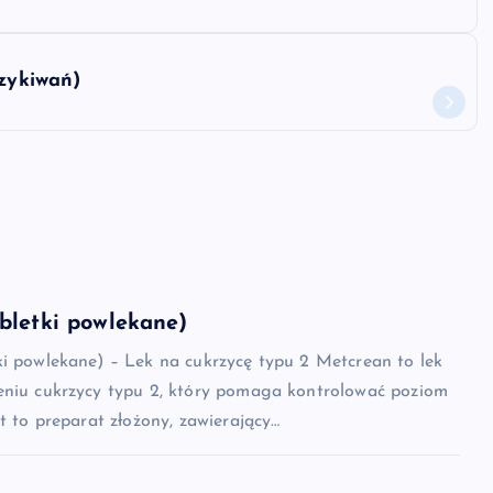
rzykiwań)
bletki powlekane)
ki powlekane) – Lek na cukrzycę typu 2 Metcrean to lek
eniu cukrzycy typu 2, który pomaga kontrolować poziom
st to preparat złożony, zawierający…