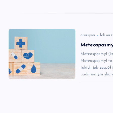
w
p
i
alweryna
lek na 
s
Meteospasmyl
Meteospasmyl (ka
u
Meteospasmyl to 
takich jak zespół 
nadmiernym skurc