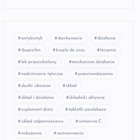
antybiotyk
dawkowanie
działanie
ibuprofen
krople do oczu
leczenie
lek przeciwbólowy
mechanizm działania
nadciśnienie tętnicze
przeciwwskazania
skutki uboczne
skład
skład i działanie
składniki aktywne
suplement diety
tabletki powlekane
układ odpornościowy
witamina C
wskazania
zastosowanie