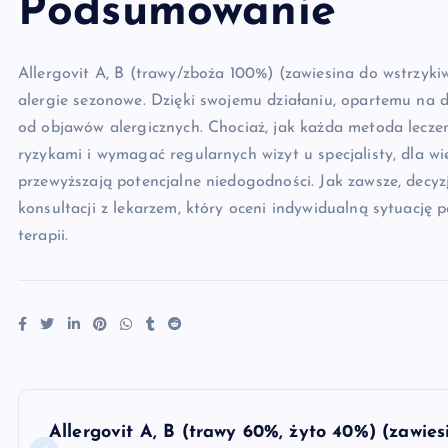
Podsumowanie
Allergovit A, B (trawy/zboża 100%) (zawiesina do wstrzyki
alergie sezonowe. Dzięki swojemu działaniu, opartemu na 
od objawów alergicznych. Chociaż, jak każda metoda lecz
ryzykami i wymagać regularnych wizyt u specjalisty, dla wi
przewyższają potencjalne niedogodności. Jak zawsze, decyz
konsultacji z lekarzem, który oceni indywidualną sytuację
terapii.
N
Allergovit A, B (trawy 60%, żyto 40%) (zawie