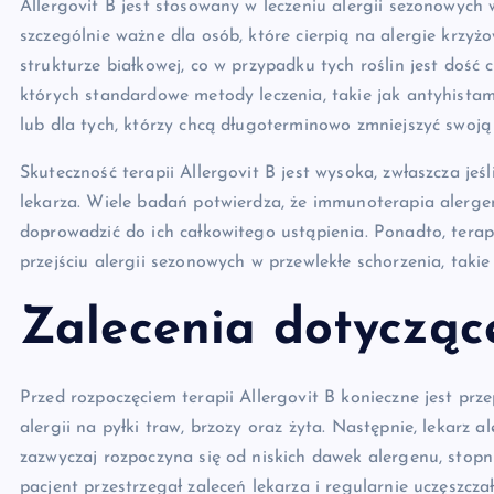
Allergovit B jest stosowany w leczeniu alergii sezonowych w
szczególnie ważne dla osób, które cierpią na alergie krzyżo
strukturze białkowej, co w przypadku tych roślin jest dość 
których standardowe metody leczenia, takie jak antyhistami
lub dla tych, którzy chcą długoterminowo zmniejszyć swoją
Skuteczność terapii Allergovit B jest wysoka, zwłaszcza jeś
lekarza. Wiele badań potwierdza, że immunoterapia alerge
doprowadzić do ich całkowitego ustąpienia. Ponadto, tera
przejściu alergii sezonowych w przewlekłe schorzenia, takie
Zalecenia dotyczące
Przed rozpoczęciem terapii Allergovit B konieczne jest pr
alergii na pyłki traw, brzozy oraz żyta. Następnie, lekarz
zazwyczaj rozpoczyna się od niskich dawek alergenu, stopn
pacjent przestrzegał zaleceń lekarza i regularnie uczęszcz