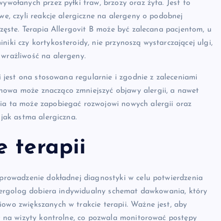
ywołanych przez pyłki traw, brzozy oraz żyta. Jest to
we, czyli reakcje alergiczne na alergeny o podobnej
częste. Terapia Allergovit B może być zalecana pacjentom, u
niki czy kortykosteroidy, nie przynoszą wystarczającej ulgi,
 wrażliwość na alergeny.
li jest ona stosowana regularnie i zgodnie z zaleceniami
nowa może znacząco zmniejszyć objawy alergii, a nawet
pia ta może zapobiegać rozwojowi nowych alergii oraz
 jak astma alergiczna.
 terapii
zeprowadzenie dokładnej diagnostyki w celu potwierdzenia
 alergolog dobiera indywidualny schemat dawkowania, który
iowo zwiększanych w trakcie terapii. Ważne jest, aby
ał na wizyty kontrolne, co pozwala monitorować postępy