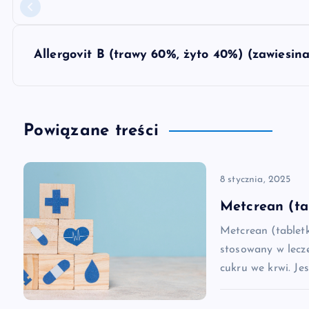
a
w
Allergovit B (trawy 60%, żyto 40%) (zawiesin
i
g
Powiązane treści
a
8 stycznia, 2025
c
Metcrean (ta
Metcrean (tablet
j
stosowany w lecz
cukru we krwi. Je
a