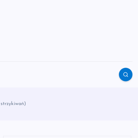
wstrzykiwań)