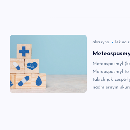
w
p
i
alweryna
lek na 
s
Meteospasmyl
Meteospasmyl (ka
u
Meteospasmyl to 
takich jak zespół 
nadmiernym skurc