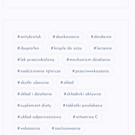
antybiotyk
dawkowanie
działanie
ibuprofen
krople do oczu
leczenie
lek przeciwbólowy
mechanizm działania
nadciśnienie tętnicze
przeciwwskazania
skutki uboczne
skład
skład i działanie
składniki aktywne
suplement diety
tabletki powlekane
układ odpornościowy
witamina C
wskazania
zastosowanie