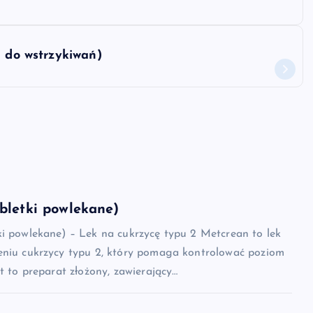
a do wstrzykiwań)
bletki powlekane)
ki powlekane) – Lek na cukrzycę typu 2 Metcrean to lek
eniu cukrzycy typu 2, który pomaga kontrolować poziom
st to preparat złożony, zawierający…