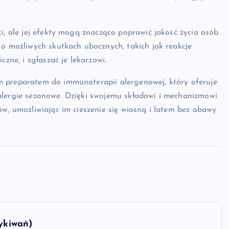
i, ale jej efekty mogą znacząco poprawić jakość życia osób
 o możliwych skutkach ubocznych, takich jak reakcje
czne, i zgłaszać je lekarzowi.
m preparatem do immunoterapii alergenowej, który oferuje
alergie sezonowe. Dzięki swojemu składowi i mechanizmowi
ów, umożliwiając im cieszenie się wiosną i latem bez obawy
zykiwań)