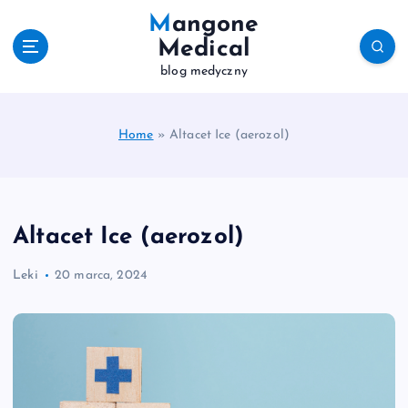
S
Mangone
k
Medical
i
blog medyczny
p
t
o
c
Home
»
Altacet Ice (aerozol)
o
n
t
e
Altacet Ice (aerozol)
n
t
Leki
20 marca, 2024