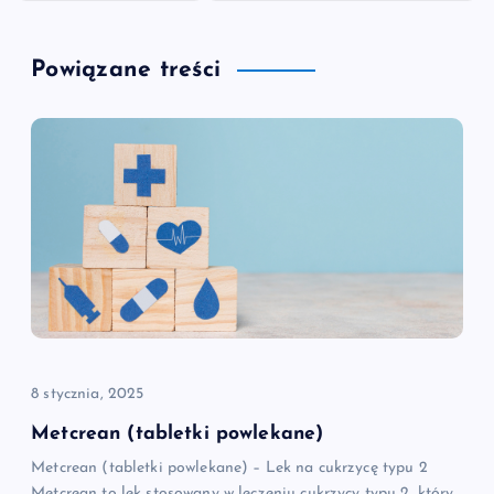
w
Powiązane treści
i
g
a
c
j
a
8 stycznia, 2025
w
Metcrean (tabletki powlekane)
p
Metcrean (tabletki powlekane) – Lek na cukrzycę typu 2
Metcrean to lek stosowany w leczeniu cukrzycy typu 2, który