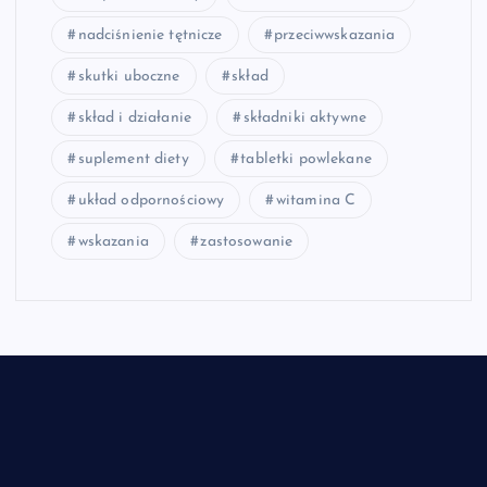
nadciśnienie tętnicze
przeciwwskazania
skutki uboczne
skład
skład i działanie
składniki aktywne
suplement diety
tabletki powlekane
układ odpornościowy
witamina C
wskazania
zastosowanie