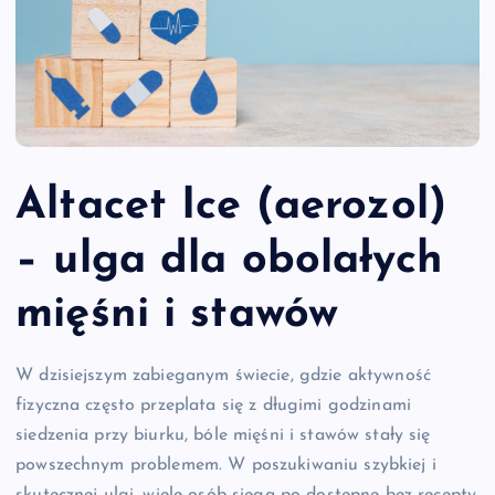
Altacet Ice (aerozol)
– ulga dla obolałych
mięśni i stawów
W dzisiejszym zabieganym świecie, gdzie aktywność
fizyczna często przeplata się z długimi godzinami
siedzenia przy biurku, bóle mięśni i stawów stały się
powszechnym problemem. W poszukiwaniu szybkiej i