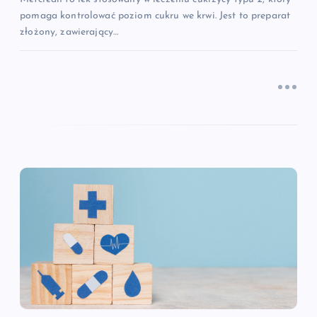
i
pomaga kontrolować poziom cukru we krwi. Jest to preparat
złożony, zawierający…
s
u