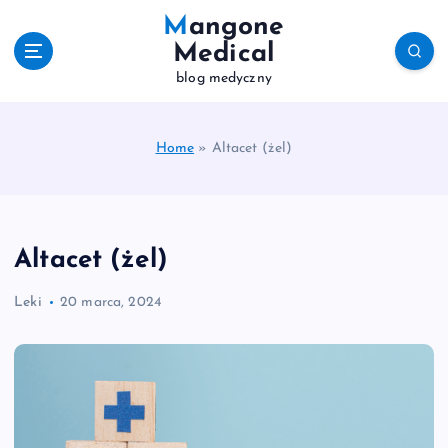
S
Mangone
k
Medical
i
blog medyczny
p
t
o
c
Home
»
Altacet (żel)
o
n
t
e
Altacet (żel)
n
t
Leki
20 marca, 2024