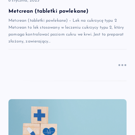
8 stycznia, 2025
i
Metcrean (tabletki powlekane)
Metcrean (tabletki powlekane) – Lek na cukrzycę typu 2
s
Metcrean to lek stosowany w leczeniu cukrzycy typu 2, który
pomaga kontrolować poziom cukru we krwi. Jest to preparat
u
złożony, zawierający…