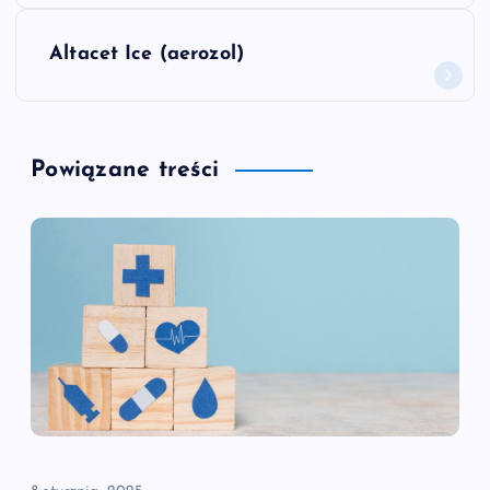
w
Altacet Ice (aerozol)
i
g
Powiązane treści
a
c
j
a
w
p