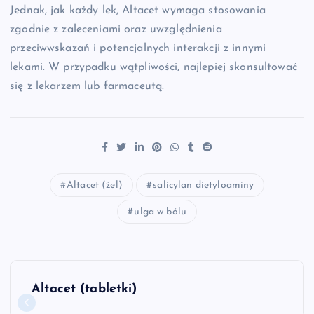
Jednak, jak każdy lek, Altacet wymaga stosowania
zgodnie z zaleceniami oraz uwzględnienia
przeciwwskazań i potencjalnych interakcji z innymi
lekami. W przypadku wątpliwości, najlepiej skonsultować
się z lekarzem lub farmaceutą.
Altacet (żel)
salicylan dietyloaminy
ulga w bólu
N
Altacet (tabletki)
a