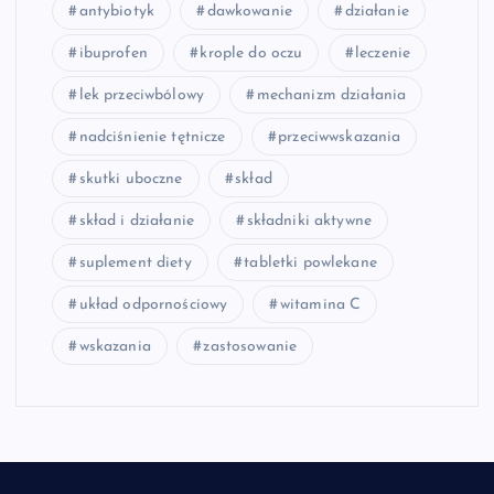
antybiotyk
dawkowanie
działanie
ibuprofen
krople do oczu
leczenie
lek przeciwbólowy
mechanizm działania
nadciśnienie tętnicze
przeciwwskazania
skutki uboczne
skład
skład i działanie
składniki aktywne
suplement diety
tabletki powlekane
układ odpornościowy
witamina C
wskazania
zastosowanie