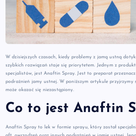
W dzisiejszych czasach, kiedy problemy z jamą ustną dotyka
szybkich rozwiązań staje się priorytetem. Jednym z produk
specjalistów, jest Anaftin Spray. Jest to preparat przezn
podrażnień jamy ustnej. W poniższym artykule przyjrzymy się 
może okazać się niezastąpiony.
Co to jest Anaftin 
Anaftin Spray to lek w formie sprayu, który został specjal
aft, owrzodzeń oraz innych podrażnień w jamie ustnej. Jeg