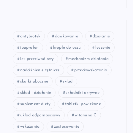
antybiotyk
dawkowanie
działanie
ibuprofen
krople do oczu
leczenie
lek przeciwbólowy
mechanizm działania
nadciśnienie tętnicze
przeciwwskazania
skutki uboczne
skład
skład i działanie
składniki aktywne
suplement diety
tabletki powlekane
układ odpornościowy
witamina C
wskazania
zastosowanie