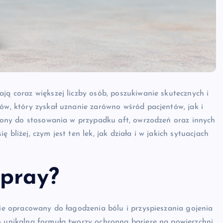
ją coraz większej liczby osób, poszukiwanie skutecznych i
tów, który zyskał uznanie zarówno wśród pacjentów, jak i
aczony do stosowania w przypadku aft, owrzodzeń oraz innych
bliżej, czym jest ten lek, jak działa i w jakich sytuacjach
Spray?
nie opracowany do łagodzenia bólu i przyspieszania gojenia
o unikalna formuła tworzy ochronną barierę na powierzchni