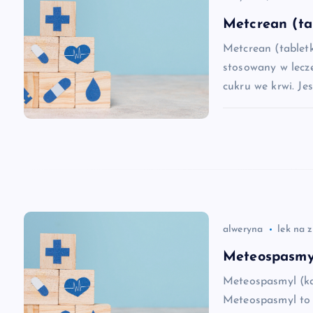
c
Metcrean (ta
Metcrean (tablet
j
stosowany w lecz
cukru we krwi. Je
a
w
p
i
alweryna
lek na 
s
Meteospasmyl
Meteospasmyl (ka
u
Meteospasmyl to 