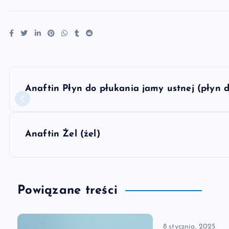
N
Anaftin Płyn do płukania jamy ustnej (płyn 
a
w
Anaftin Żel (żel)
i
g
Powiązane treści
a
8 stycznia, 2025