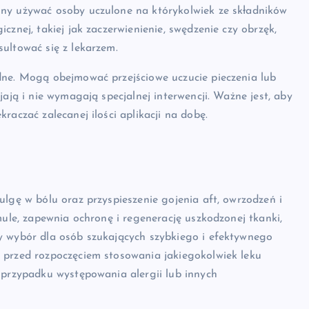
nny używać osoby uczulone na którykolwiek ze składników
cznej, takiej jak zaczerwienienie, swędzenie czy obrzęk,
ultować się z lekarzem.
dne. Mogą obejmować przejściowe uczucie pieczenia lub
jają i nie wymagają specjalnej interwencji. Ważne jest, aby
raczać zalecanej ilości aplikacji na dobę.
ulgę w bólu oraz przyspieszenie gojenia aft, owrzodzeń i
mule, zapewnia ochronę i regenerację uszkodzonej tkanki,
y wybór dla osób szukających szybkiego i efektywnego
 przed rozpoczęciem stosowania jakiegokolwiek leku
 przypadku występowania alergii lub innych