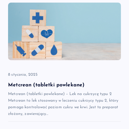
a
c
j
a
w
p
8 stycznia, 2025
i
Metcrean (tabletki powlekane)
Metcrean (tabletki powlekane) – Lek na cukrzycę typu 2
s
Metcrean to lek stosowany w leczeniu cukrzycy typu 2, który
pomaga kontrolować poziom cukru we krwi. Jest to preparat
u
złożony, zawierający…