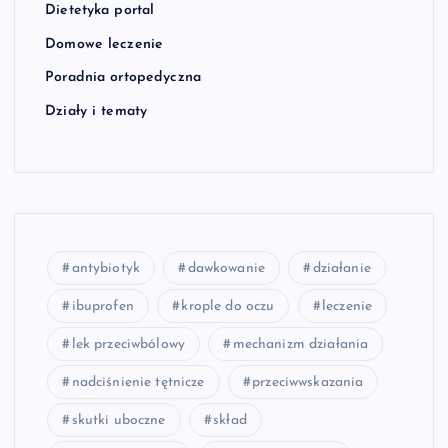
Dietetyka portal
Domowe leczenie
Poradnia ortopedyczna
Działy i tematy
antybiotyk
dawkowanie
działanie
ibuprofen
krople do oczu
leczenie
lek przeciwbólowy
mechanizm działania
nadciśnienie tętnicze
przeciwwskazania
skutki uboczne
skład