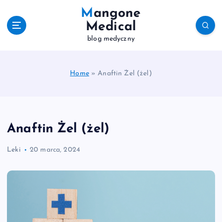
S
Mangone
k
Medical
i
blog medyczny
p
t
o
c
Home
»
Anaftin Żel (żel)
o
n
t
e
Anaftin Żel (żel)
n
t
Leki
20 marca, 2024