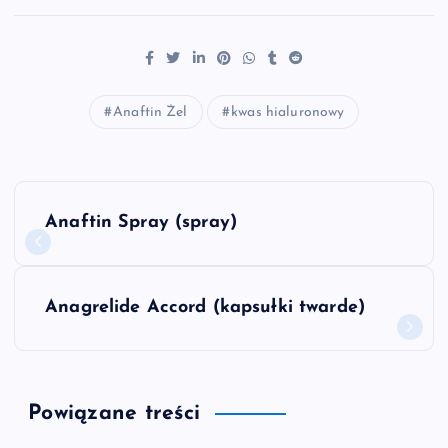
Anaftin Żel
kwas hialuronowy
N
Anaftin Spray (spray)
a
w
Anagrelide Accord (kapsułki twarde)
i
g
Powiązane treści