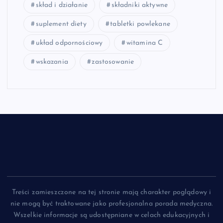
skład i działanie
składniki aktywne
suplement diety
tabletki powlekane
układ odpornościowy
witamina C
wskazania
zastosowanie
Treści zamieszczone na tej stronie mają charakter poglądowy i
nie mogą być traktowane jako profesjonalna porada medyczna.
Wszelkie informacje są udostępniane w celach edukacyjnych i