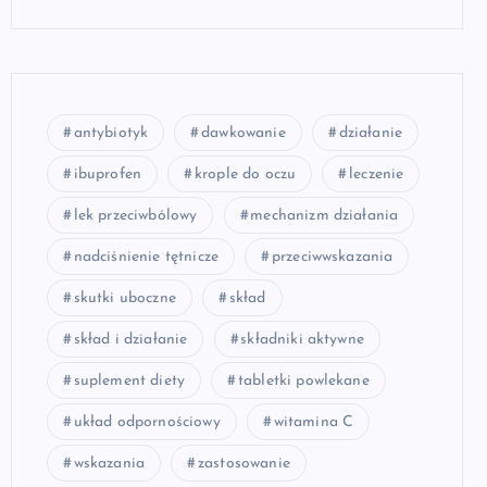
antybiotyk
dawkowanie
działanie
ibuprofen
krople do oczu
leczenie
lek przeciwbólowy
mechanizm działania
nadciśnienie tętnicze
przeciwwskazania
skutki uboczne
skład
skład i działanie
składniki aktywne
suplement diety
tabletki powlekane
układ odpornościowy
witamina C
wskazania
zastosowanie