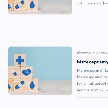
c
cukru we krwi. Je
j
a
w
alweryna
lek na 
p
Meteospasmyl
i
Meteospasmyl (ka
Meteospasmyl to 
s
takich jak zespół 
nadmiernym skurc
u