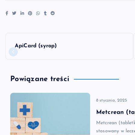
N
ApiCard (syrop)
a
w
Powiązane treści
i
8 stycznia, 2025
g
Metcrean (ta
a
Metcrean (tablet
stosowany w lecz