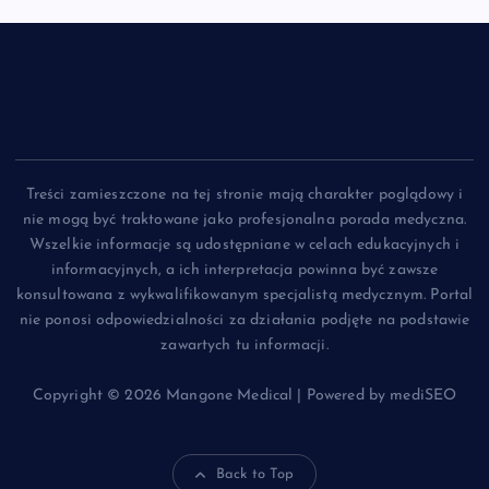
Treści zamieszczone na tej stronie mają charakter poglądowy i
nie mogą być traktowane jako profesjonalna porada medyczna.
Wszelkie informacje są udostępniane w celach edukacyjnych i
informacyjnych, a ich interpretacja powinna być zawsze
konsultowana z wykwalifikowanym specjalistą medycznym. Portal
nie ponosi odpowiedzialności za działania podjęte na podstawie
zawartych tu informacji.
Copyright © 2026 Mangone Medical | Powered by mediSEO
Back to Top