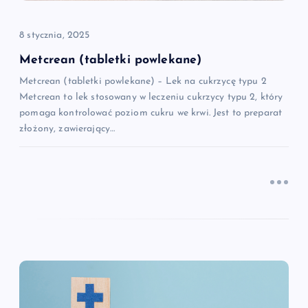
p
i
8 stycznia, 2025
Metcrean (tabletki powlekane)
s
Metcrean (tabletki powlekane) – Lek na cukrzycę typu 2
Metcrean to lek stosowany w leczeniu cukrzycy typu 2, który
u
pomaga kontrolować poziom cukru we krwi. Jest to preparat
złożony, zawierający…