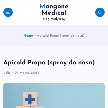
S
Mangone
k
Medical
i
blog medyczny
p
t
o
c
Home
»
Apicold Propo (spray do nosa)
o
n
t
e
Apicold Propo (spray do nosa)
n
t
Leki
20 marca, 2024