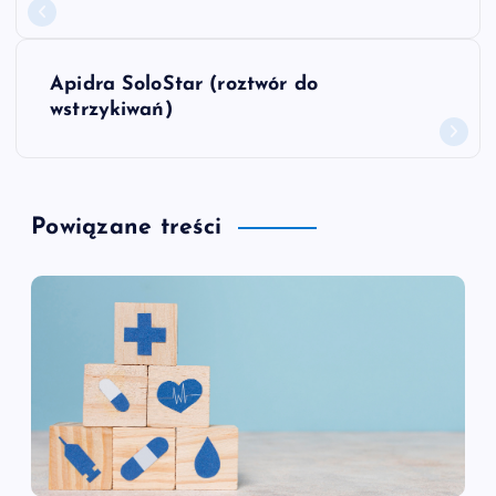
a
w
Apidra SoloStar (roztwór do
wstrzykiwań)
i
g
Powiązane treści
a
c
j
a
w