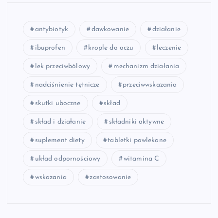
antybiotyk
dawkowanie
działanie
ibuprofen
krople do oczu
leczenie
lek przeciwbólowy
mechanizm działania
nadciśnienie tętnicze
przeciwwskazania
skutki uboczne
skład
skład i działanie
składniki aktywne
suplement diety
tabletki powlekane
układ odpornościowy
witamina C
wskazania
zastosowanie