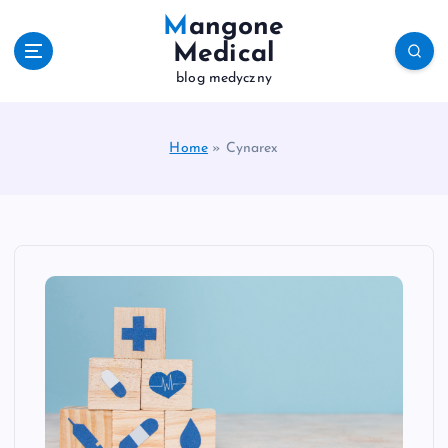
S
Mangone
k
Medical
i
blog medyczny
p
t
o
c
Home
»
Cynarex
o
n
t
e
n
t