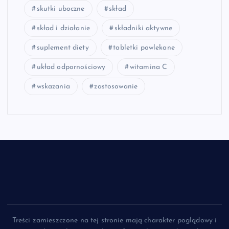
skutki uboczne
skład
skład i działanie
składniki aktywne
suplement diety
tabletki powlekane
układ odpornościowy
witamina C
wskazania
zastosowanie
Treści zamieszczone na tej stronie mają charakter poglądowy i