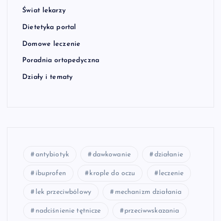
Świat lekarzy
Dietetyka portal
Domowe leczenie
Poradnia ortopedyczna
Działy i tematy
antybiotyk
dawkowanie
działanie
ibuprofen
krople do oczu
leczenie
lek przeciwbólowy
mechanizm działania
nadciśnienie tętnicze
przeciwwskazania