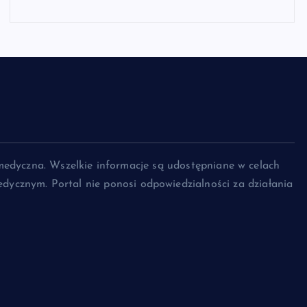
medyczna. Wszelkie informacje są udostępniane w celach
dycznym. Portal nie ponosi odpowiedzialności za działania