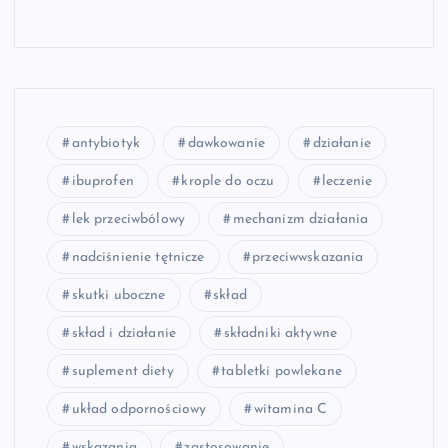
antybiotyk
dawkowanie
działanie
ibuprofen
krople do oczu
leczenie
lek przeciwbólowy
mechanizm działania
nadciśnienie tętnicze
przeciwwskazania
skutki uboczne
skład
skład i działanie
składniki aktywne
suplement diety
tabletki powlekane
układ odpornościowy
witamina C
wskazania
zastosowanie