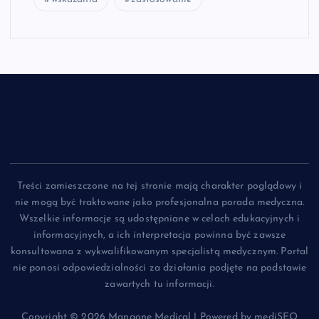
Treści zamieszczone na tej stronie mają charakter poglądowy i
nie mogą być traktowane jako profesjonalna porada medyczna.
Wszelkie informacje są udostępniane w celach edukacyjnych i
informacyjnych, a ich interpretacja powinna być zawsze
konsultowana z wykwalifikowanym specjalistą medycznym. Portal
nie ponosi odpowiedzialności za działania podjęte na podstawie
zawartych tu informacji.
Copyright © 2026 Mangone Medical | Powered by mediSEO