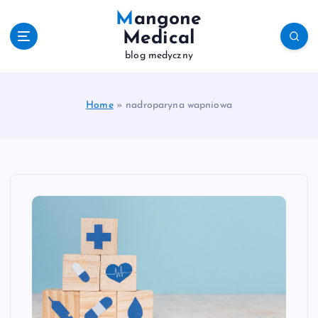
S
Mangone
k
Medical
i
blog medyczny
p
t
o
c
Home
»
nadroparyna wapniowa
o
n
t
e
n
t