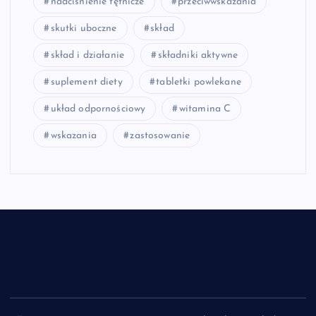
nadciśnienie tętnicze
przeciwwskazania
skutki uboczne
skład
skład i działanie
składniki aktywne
suplement diety
tabletki powlekane
układ odpornościowy
witamina C
wskazania
zastosowanie