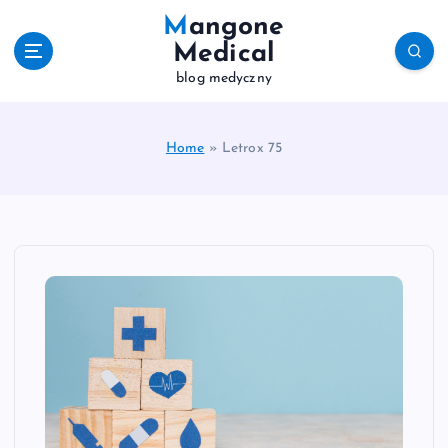
S
Mangone
k
Medical
i
blog medyczny
p
t
o
c
Home
»
Letrox 75
o
n
t
e
n
t