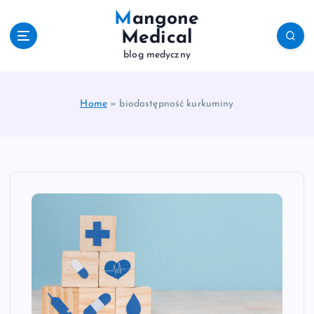
S
Mangone
k
Medical
i
blog medyczny
p
t
o
c
Home
»
biodostępność kurkuminy
o
n
t
e
n
t