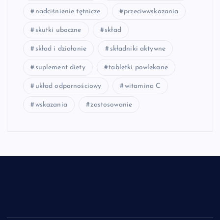
nadciśnienie tętnicze
przeciwwskazania
skutki uboczne
skład
skład i działanie
składniki aktywne
suplement diety
tabletki powlekane
układ odpornościowy
witamina C
wskazania
zastosowanie