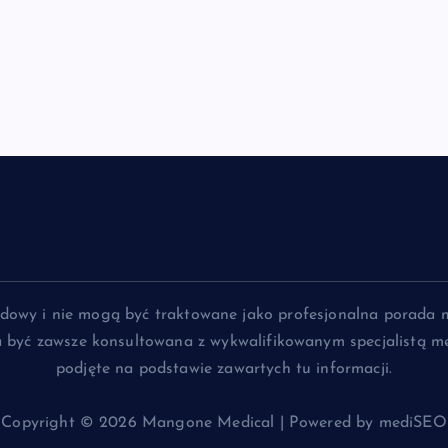
lądowy i nie mogą być traktowane jako profesjonalna porada 
na być zawsze konsultowana z wykwalifikowanym specjalistą me
podjęte na podstawie zawartych tu informacji.
Copyright © 2026 Mangone Medical | Powered by mediSEO