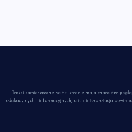
Treści zamieszczone na tej stronie mają charakter pog
edukacyjnych i informacyjnych, a ich interpretacja powin