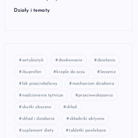
Działy i tematy
antybiotyk
dawkowanie
działanie
ibuprofen
krople do oczu
leczenie
lek przeciwbólowy
mechanizm działania
nadciśnienie tętnicze
przeciwwskazania
skutki uboczne
skład
skład i działanie
składniki aktywne
suplement diety
tabletki powlekane