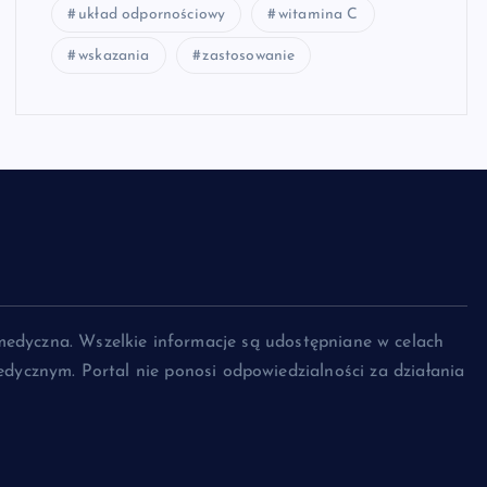
układ odpornościowy
witamina C
wskazania
zastosowanie
medyczna. Wszelkie informacje są udostępniane w celach
dycznym. Portal nie ponosi odpowiedzialności za działania