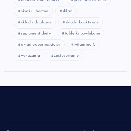
nadciśnienie tętnicze
przeciwwskazania
skutki uboczne
skład
skład i działanie
składniki aktywne
suplement diety
tabletki powlekane
układ odpornościowy
witamina C
wskazania
zastosowanie