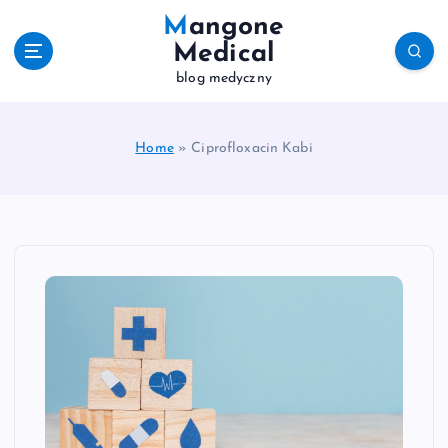
S
Mangone
k
Medical
i
blog medyczny
p
t
o
c
Home
»
Ciprofloxacin Kabi
o
n
t
e
n
t