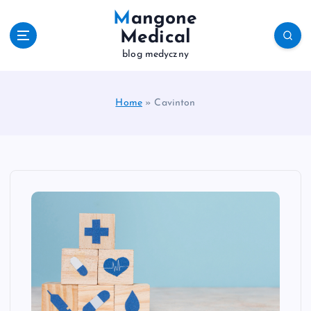
S
Mangone
k
Medical
i
blog medyczny
p
t
o
c
Home
»
Cavinton
o
n
t
e
n
t