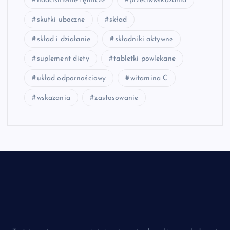
nadciśnienie tętnicze
przeciwwskazania
skutki uboczne
skład
skład i działanie
składniki aktywne
suplement diety
tabletki powlekane
układ odpornościowy
witamina C
wskazania
zastosowanie