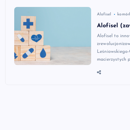
Alofisel
komórk
Alofisel (z
Alofisel to inn
zrewolucjonizow
Leśniowskiego-
macierzystych 