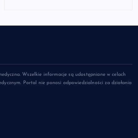
medyczna. Wszelkie informacje są udostępniane w celach
dycznym. Portal nie ponosi odpowiedzialności za działania