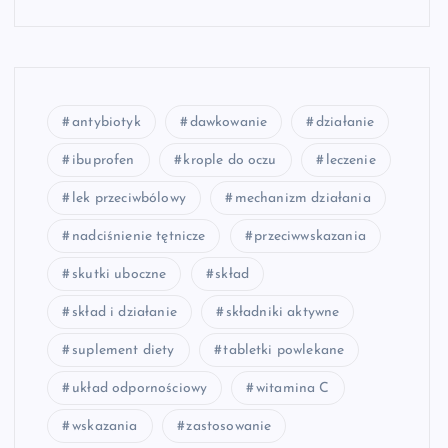
antybiotyk
dawkowanie
działanie
ibuprofen
krople do oczu
leczenie
lek przeciwbólowy
mechanizm działania
nadciśnienie tętnicze
przeciwwskazania
skutki uboczne
skład
skład i działanie
składniki aktywne
suplement diety
tabletki powlekane
układ odpornościowy
witamina C
wskazania
zastosowanie