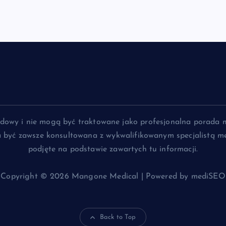
lądowy i nie mogą być traktowane jako profesjonalna porada 
na być zawsze konsultowana z wykwalifikowanym specjalistą me
podjęte na podstawie zawartych tu informacji.
Copyright © 2026 Mangone Medical | Powered by mediSEO
Back to Top