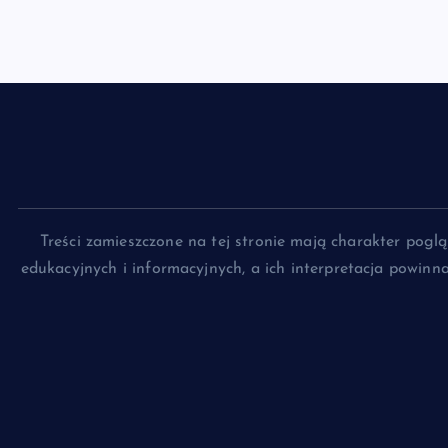
Treści zamieszczone na tej stronie mają charakter pog
edukacyjnych i informacyjnych, a ich interpretacja powin