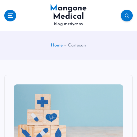
S
Mangone
k
Medical
i
blog medyczny
p
t
o
c
Home
»
Cartexan
o
n
t
e
n
t