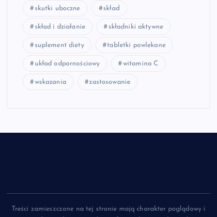
skutki uboczne
skład
skład i działanie
składniki aktywne
suplement diety
tabletki powlekane
układ odpornościowy
witamina C
wskazania
zastosowanie
Treści zamieszczone na tej stronie mają charakter poglądowy i