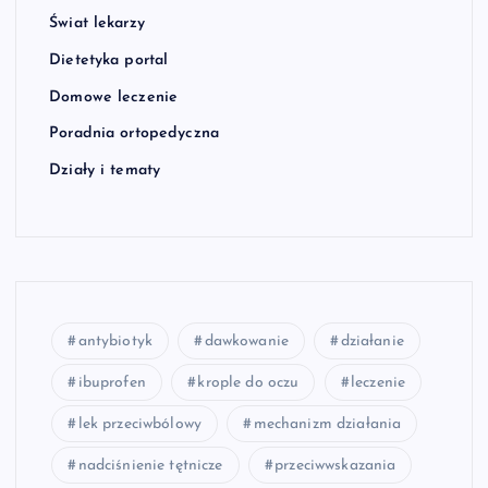
Świat lekarzy
Dietetyka portal
Domowe leczenie
Poradnia ortopedyczna
Działy i tematy
antybiotyk
dawkowanie
działanie
ibuprofen
krople do oczu
leczenie
lek przeciwbólowy
mechanizm działania
nadciśnienie tętnicze
przeciwwskazania