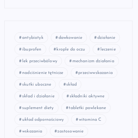
antybiotyk
dawkowanie
działanie
ibuprofen
krople do oczu
leczenie
lek przeciwbólowy
mechanizm działania
nadciśnienie tętnicze
przeciwwskazania
skutki uboczne
skład
skład i działanie
składniki aktywne
suplement diety
tabletki powlekane
układ odpornościowy
witamina C
wskazania
zastosowanie