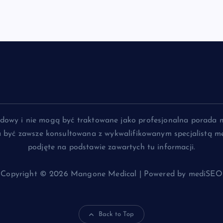
lądowy i nie mogą być traktowane jako profesjonalna porada 
na być zawsze konsultowana z wykwalifikowanym specjalistą me
podjęte na podstawie zawartych tu informacji.
Copyright © 2026 Mangone Medical | Powered by mediSEO
Back to Top