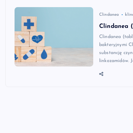
Clindanea
kli
Clindanea (
Clindanea (tabl
bakteryjnymi C
substancję czyn
linkozamidów. 