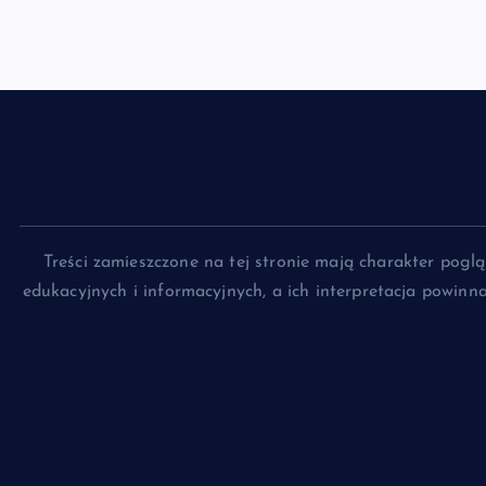
Treści zamieszczone na tej stronie mają charakter pog
edukacyjnych i informacyjnych, a ich interpretacja powin