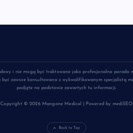
lądowy i nie mogą być traktowane jako profesjonalna porada 
na być zawsze konsultowana z wykwalifikowanym specjalistą me
podjęte na podstawie zawartych tu informacji.
Copyright © 2026 Mangone Medical | Powered by mediSEO
Back to Top