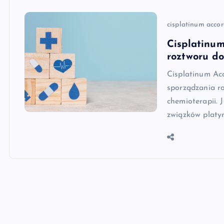
cisplatinum acco
Cisplatinum
roztworu do
Cisplatinum Acc
sporządzania ro
chemioterapii. 
związków platyn