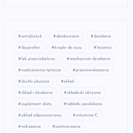
antybiotyk
dawkowanie
działanie
ibuprofen
krople do oczu
leczenie
lek przeciwbólowy
mechanizm działania
nadciśnienie tętnicze
przeciwwskazania
skutki uboczne
skład
skład i działanie
składniki aktywne
suplement diety
tabletki powlekane
układ odpornościowy
witamina C
wskazania
zastosowanie