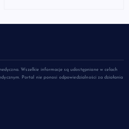
medyczna. Wszelkie informacje są udostępniane w celach
dycznym. Portal nie ponosi odpowiedzialności za działania