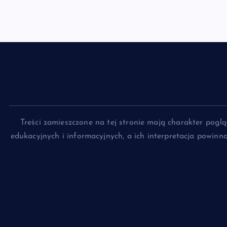
Treści zamieszczone na tej stronie mają charakter pog
edukacyjnych i informacyjnych, a ich interpretacja powin