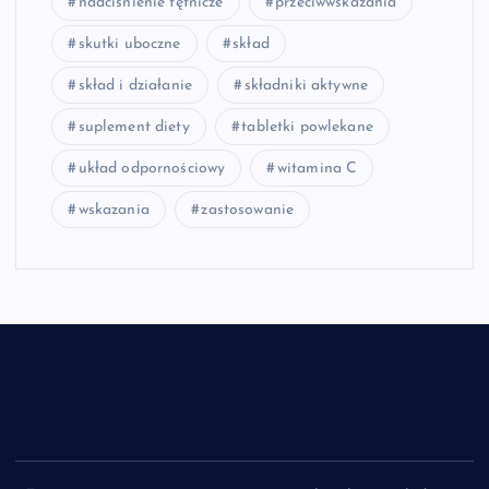
nadciśnienie tętnicze
przeciwwskazania
skutki uboczne
skład
skład i działanie
składniki aktywne
suplement diety
tabletki powlekane
układ odpornościowy
witamina C
wskazania
zastosowanie