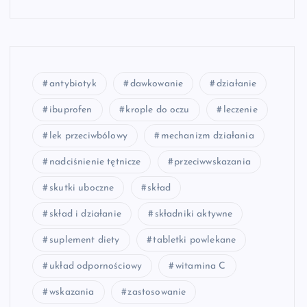
antybiotyk
dawkowanie
działanie
ibuprofen
krople do oczu
leczenie
lek przeciwbólowy
mechanizm działania
nadciśnienie tętnicze
przeciwwskazania
skutki uboczne
skład
skład i działanie
składniki aktywne
suplement diety
tabletki powlekane
układ odpornościowy
witamina C
wskazania
zastosowanie