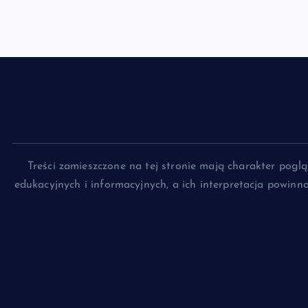
Treści zamieszczone na tej stronie mają charakter pog
edukacyjnych i informacyjnych, a ich interpretacja powin