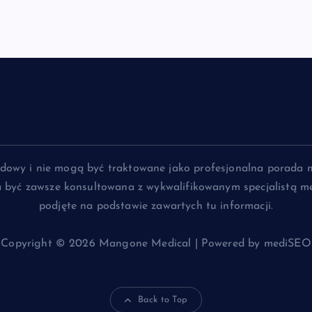
lądowy i nie mogą być traktowane jako profesjonalna porada 
na być zawsze konsultowana z wykwalifikowanym specjalistą me
podjęte na podstawie zawartych tu informacji.
Copyright © 2026 Mangone Medical | Powered by mediSEO
Back to Top