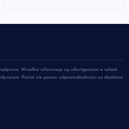
medyczna. Wszelkie informacje są udostępniane w celach
dycznym. Portal nie ponosi odpowiedzialności za działania