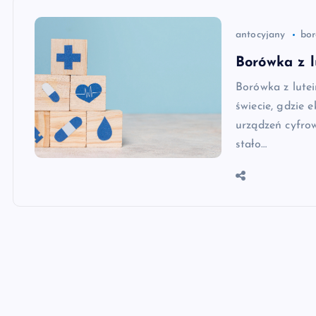
antocyjany
bo
Borówka z l
Borówka z lutei
świecie, gdzie 
urządzeń cyfrow
stało…