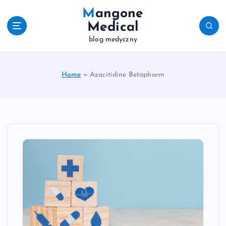
S
Mangone
k
Medical
i
blog medyczny
p
t
o
c
Home
»
Azacitidine Betapharm
o
n
t
e
n
t