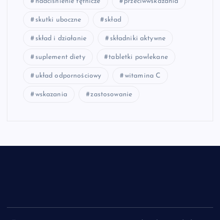
nadciśnienie tętnicze
przeciwwskazania
skutki uboczne
skład
skład i działanie
składniki aktywne
suplement diety
tabletki powlekane
układ odpornościowy
witamina C
wskazania
zastosowanie