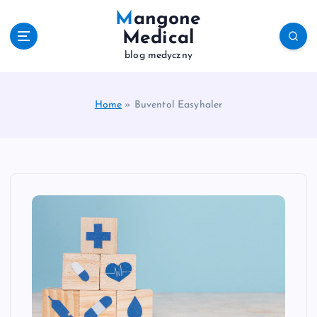
S
Mangone
k
Medical
i
blog medyczny
p
t
o
c
Home
»
Buventol Easyhaler
o
n
t
e
n
t