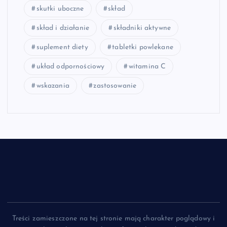
skutki uboczne
skład
skład i działanie
składniki aktywne
suplement diety
tabletki powlekane
układ odpornościowy
witamina C
wskazania
zastosowanie
Treści zamieszczone na tej stronie mają charakter poglądowy i