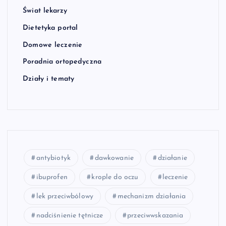
Świat lekarzy
Dietetyka portal
Domowe leczenie
Poradnia ortopedyczna
Działy i tematy
antybiotyk
dawkowanie
działanie
ibuprofen
krople do oczu
leczenie
lek przeciwbólowy
mechanizm działania
nadciśnienie tętnicze
przeciwwskazania