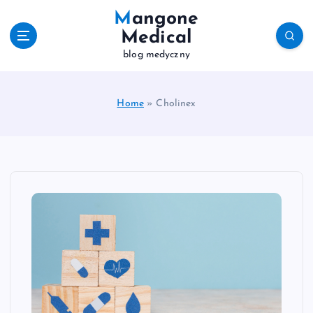
S
Mangone
k
Medical
i
blog medyczny
p
t
o
c
Home
»
Cholinex
o
n
t
e
n
t