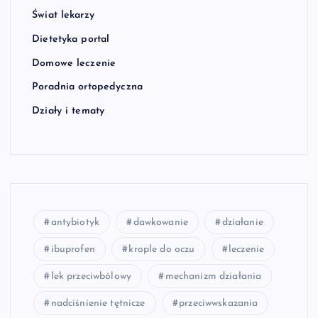
Świat lekarzy
Dietetyka portal
Domowe leczenie
Poradnia ortopedyczna
Działy i tematy
antybiotyk
dawkowanie
działanie
ibuprofen
krople do oczu
leczenie
lek przeciwbólowy
mechanizm działania
nadciśnienie tętnicze
przeciwwskazania