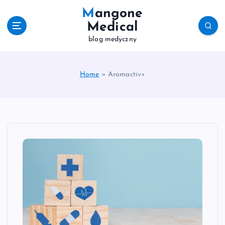
S
Mangone
k
Medical
i
blog medyczny
p
t
o
c
Home
»
Aromactiv+
o
n
t
e
n
t