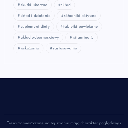
skutki uboczne
skład
skład i działanie
składniki aktywne
suplement diety
tabletki powlekane
układ odpornościowy
witamina C
wskazania
zastosowanie
Treści zamieszczone na tej stronie mają charakter poglądowy i