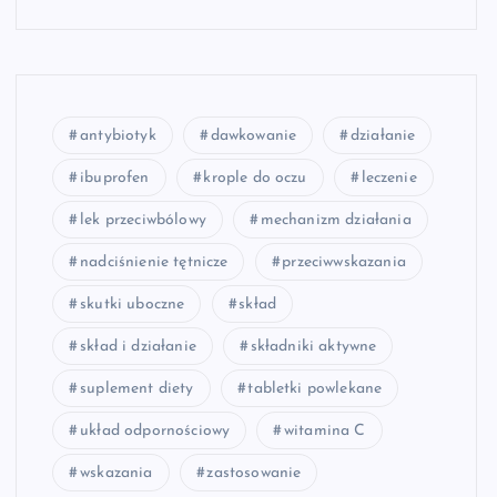
antybiotyk
dawkowanie
działanie
ibuprofen
krople do oczu
leczenie
lek przeciwbólowy
mechanizm działania
nadciśnienie tętnicze
przeciwwskazania
skutki uboczne
skład
skład i działanie
składniki aktywne
suplement diety
tabletki powlekane
układ odpornościowy
witamina C
wskazania
zastosowanie