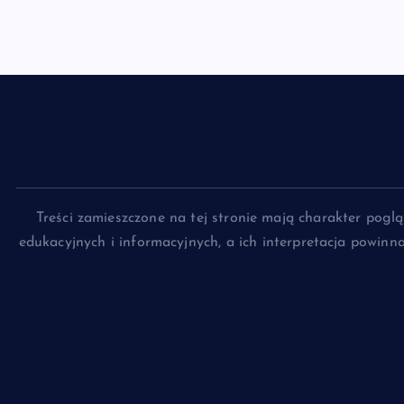
Treści zamieszczone na tej stronie mają charakter pog
edukacyjnych i informacyjnych, a ich interpretacja powin