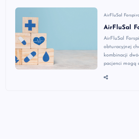
AirFluSal Forspir
AirFluSal Fo
AirFluSal Forsp
obturacyjnej ch
kombinacji dwóc
pacjenci mogą c