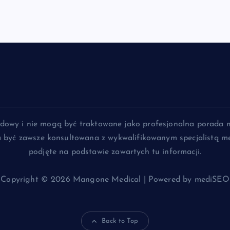
lądowy i nie mogą być traktowane jako profesjonalna porada 
na być zawsze konsultowana z wykwalifikowanym specjalistą me
podjęte na podstawie zawartych tu informacji.
Copyright © 2026 Mangone Medical | Powered by mediSEO
Back to Top