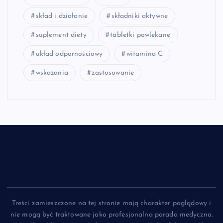
skład i działanie
składniki aktywne
suplement diety
tabletki powlekane
układ odpornościowy
witamina C
wskazania
zastosowanie
Treści zamieszczone na tej stronie mają charakter poglądowy i
nie mogą być traktowane jako profesjonalna porada medyczna.