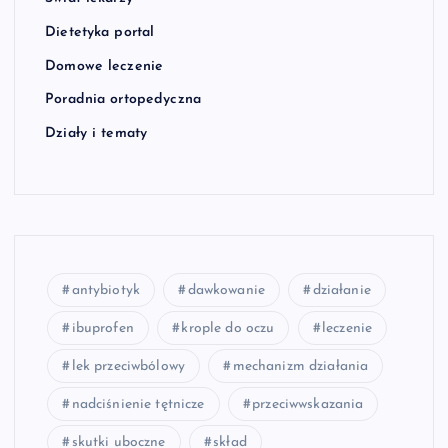
Dietetyka portal
Domowe leczenie
Poradnia ortopedyczna
Działy i tematy
antybiotyk
dawkowanie
działanie
ibuprofen
krople do oczu
leczenie
lek przeciwbólowy
mechanizm działania
nadciśnienie tętnicze
przeciwwskazania
skutki uboczne
skład