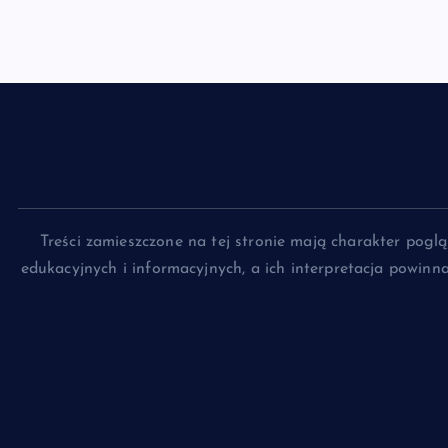
Treści zamieszczone na tej stronie mają charakter pog
edukacyjnych i informacyjnych, a ich interpretacja powin