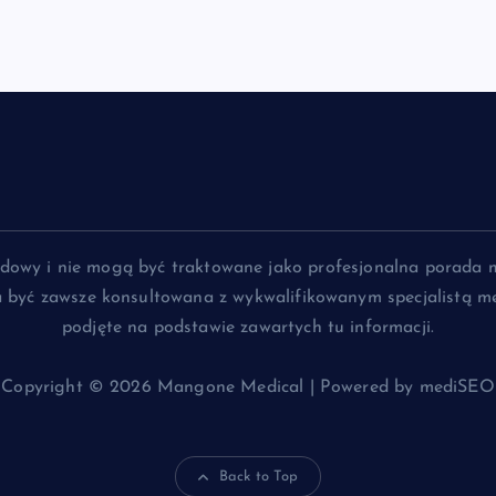
lądowy i nie mogą być traktowane jako profesjonalna porada 
na być zawsze konsultowana z wykwalifikowanym specjalistą me
podjęte na podstawie zawartych tu informacji.
Copyright © 2026 Mangone Medical | Powered by mediSEO
Back to Top