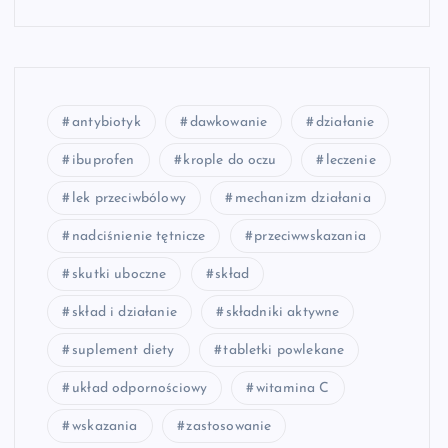
antybiotyk
dawkowanie
działanie
ibuprofen
krople do oczu
leczenie
lek przeciwbólowy
mechanizm działania
nadciśnienie tętnicze
przeciwwskazania
skutki uboczne
skład
skład i działanie
składniki aktywne
suplement diety
tabletki powlekane
układ odpornościowy
witamina C
wskazania
zastosowanie