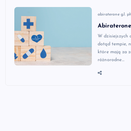
abiraterone g.l. 
Abiraterone
W dzisiejszych 
dotąd tempie, n
które mają za z
różnorodne…