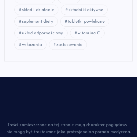
skład i działanie
składniki aktywne
suplement diety
tabletki powlekane
układ odpornościowy
witamina C
wskazania
zastosowanie
Treści zamieszczone na tej stronie mają charakter poglądowy i
nie mogą być traktowane jako profesjonalna porada medyczna.