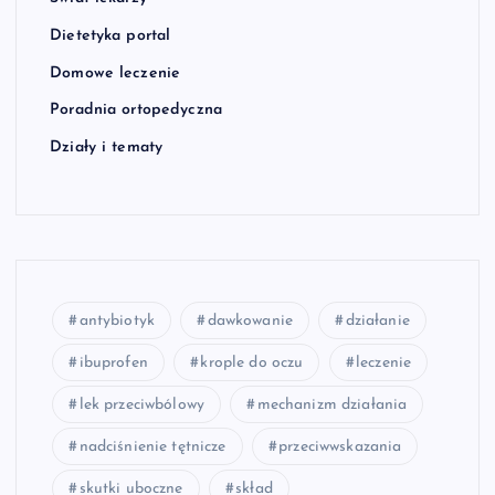
Dietetyka portal
Domowe leczenie
Poradnia ortopedyczna
Działy i tematy
antybiotyk
dawkowanie
działanie
ibuprofen
krople do oczu
leczenie
lek przeciwbólowy
mechanizm działania
nadciśnienie tętnicze
przeciwwskazania
skutki uboczne
skład