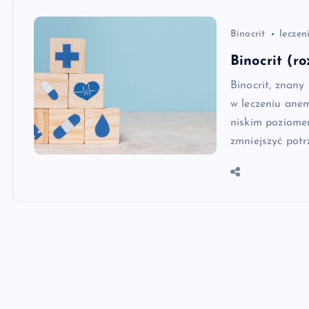
Binocrit
leczen
Binocrit (r
Binocrit, znany
w leczeniu ane
niskim poziome
zmniejszyć potr