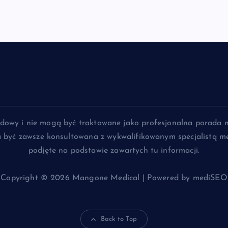
lądowy i nie mogą być traktowane jako profesjonalna porada 
na być zawsze konsultowana z wykwalifikowanym specjalistą me
podjęte na podstawie zawartych tu informacji.
Copyright © 2026 Mangone Medical | Powered by mediSEO
Back to Top