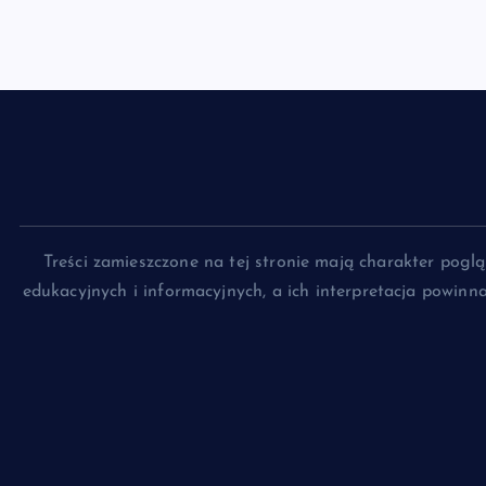
Treści zamieszczone na tej stronie mają charakter pog
edukacyjnych i informacyjnych, a ich interpretacja powin