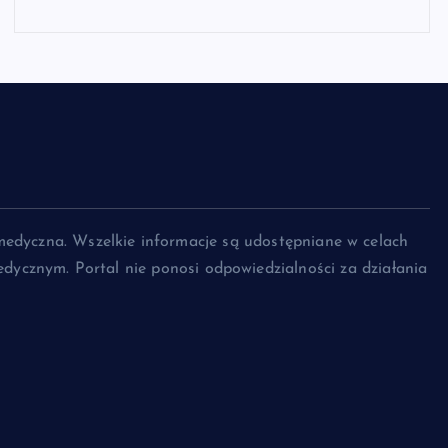
medyczna. Wszelkie informacje są udostępniane w celach
dycznym. Portal nie ponosi odpowiedzialności za działania