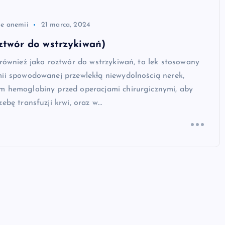
ie anemii
21 marca, 2024
oztwór do wstrzykiwań)
 również jako roztwór do wstrzykiwań, to lek stosowany
mii spowodowanej przewlekłą niewydolnością nerek,
m hemoglobiny przed operacjami chirurgicznymi, aby
zebę transfuzji krwi, oraz w…