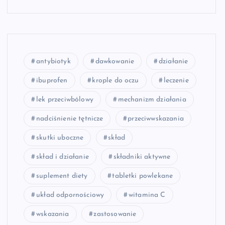
antybiotyk
dawkowanie
działanie
ibuprofen
krople do oczu
leczenie
lek przeciwbólowy
mechanizm działania
nadciśnienie tętnicze
przeciwwskazania
skutki uboczne
skład
skład i działanie
składniki aktywne
suplement diety
tabletki powlekane
układ odpornościowy
witamina C
wskazania
zastosowanie