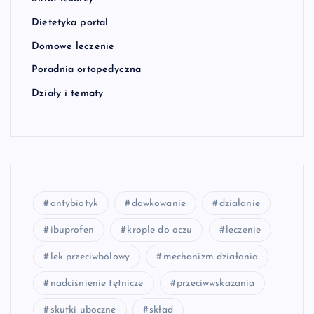
Dietetyka portal
Domowe leczenie
Poradnia ortopedyczna
Działy i tematy
antybiotyk
dawkowanie
działanie
ibuprofen
krople do oczu
leczenie
lek przeciwbólowy
mechanizm działania
nadciśnienie tętnicze
przeciwwskazania
skutki uboczne
skład