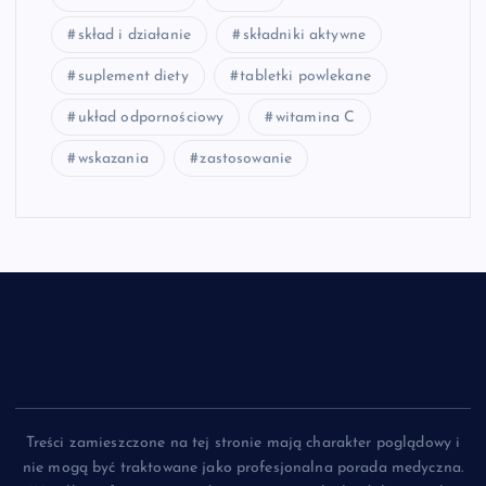
skład i działanie
składniki aktywne
suplement diety
tabletki powlekane
układ odpornościowy
witamina C
wskazania
zastosowanie
Treści zamieszczone na tej stronie mają charakter poglądowy i
nie mogą być traktowane jako profesjonalna porada medyczna.