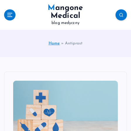
S
Mangone
k
Medical
i
blog medyczny
p
t
o
c
Home
»
Antiprost
o
n
t
e
n
t