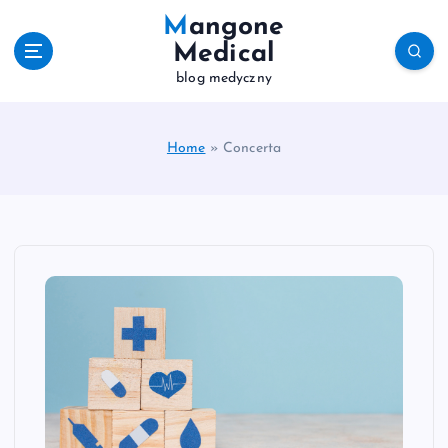
S
Mangone
k
Medical
i
blog medyczny
p
t
o
c
Home
»
Concerta
o
n
t
e
n
t