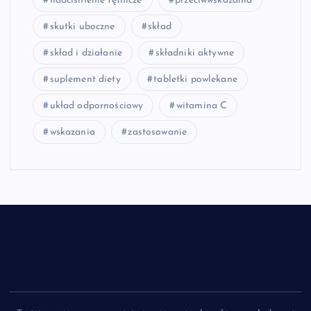
nadciśnienie tętnicze
przeciwwskazania
skutki uboczne
skład
skład i działanie
składniki aktywne
suplement diety
tabletki powlekane
układ odpornościowy
witamina C
wskazania
zastosowanie