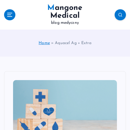
S
Mangone
k
Medical
i
blog medyczny
p
t
o
c
Home
»
Aquacel Ag + Extra
o
n
t
e
n
t