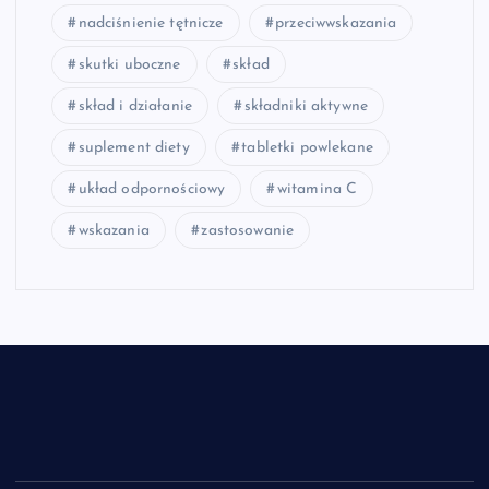
nadciśnienie tętnicze
przeciwwskazania
skutki uboczne
skład
skład i działanie
składniki aktywne
suplement diety
tabletki powlekane
układ odpornościowy
witamina C
wskazania
zastosowanie