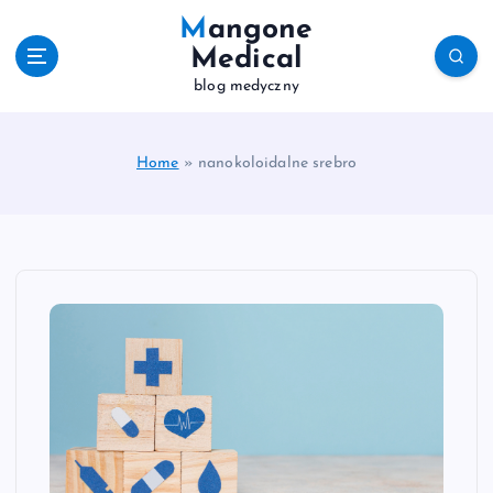
S
Mangone
k
Medical
i
blog medyczny
p
t
o
c
Home
»
nanokoloidalne srebro
o
n
t
e
n
t