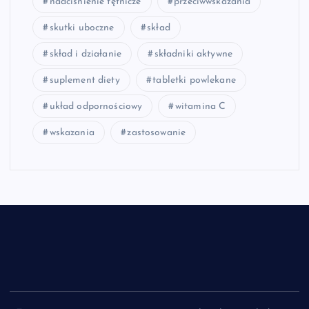
nadciśnienie tętnicze
przeciwwskazania
skutki uboczne
skład
skład i działanie
składniki aktywne
suplement diety
tabletki powlekane
układ odpornościowy
witamina C
wskazania
zastosowanie