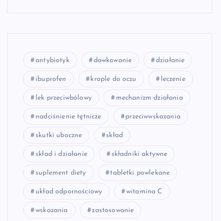
antybiotyk
dawkowanie
działanie
ibuprofen
krople do oczu
leczenie
lek przeciwbólowy
mechanizm działania
nadciśnienie tętnicze
przeciwwskazania
skutki uboczne
skład
skład i działanie
składniki aktywne
suplement diety
tabletki powlekane
układ odpornościowy
witamina C
wskazania
zastosowanie