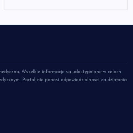
medyczna. Wszelkie informacje są udostępniane w celach
dycznym. Portal nie ponosi odpowiedzialności za działania