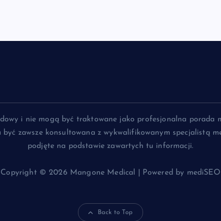
lądowy i nie mogą być traktowane jako profesjonalna porada 
na być zawsze konsultowana z wykwalifikowanym specjalistą me
podjęte na podstawie zawartych tu informacji.
Copyright © 2026 Mangone Medical | Powered by mediSEO
Back to Top