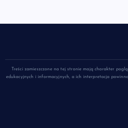
Treści zamieszczone na tej stronie mają charakter pog
edukacyjnych i informacyjnych, a ich interpretacja powin