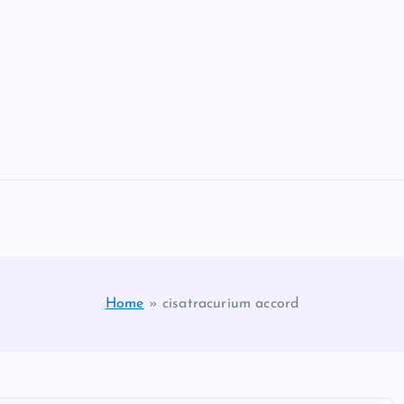
Home
»
cisatracurium accord