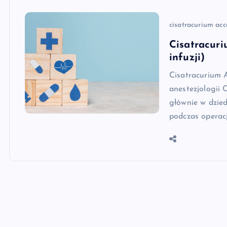
cisatracurium acc
Cisatracuri
infuzji)
Cisatracurium 
anestezjologii 
głównie w dzied
podczas operacj