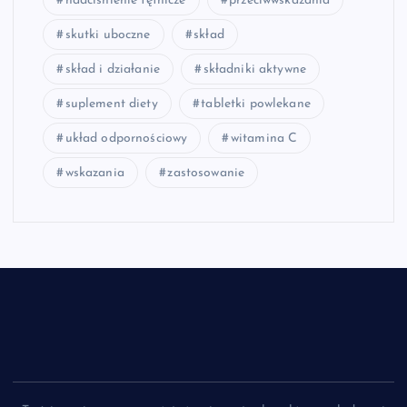
nadciśnienie tętnicze
przeciwwskazania
skutki uboczne
skład
skład i działanie
składniki aktywne
suplement diety
tabletki powlekane
układ odpornościowy
witamina C
wskazania
zastosowanie