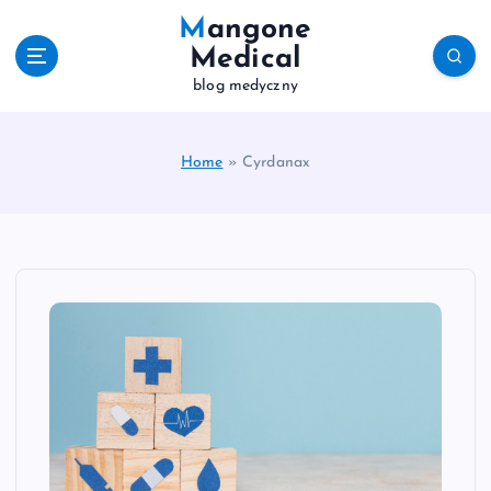
S
Mangone
k
Medical
i
blog medyczny
p
t
o
c
Home
»
Cyrdanax
o
n
t
e
n
t