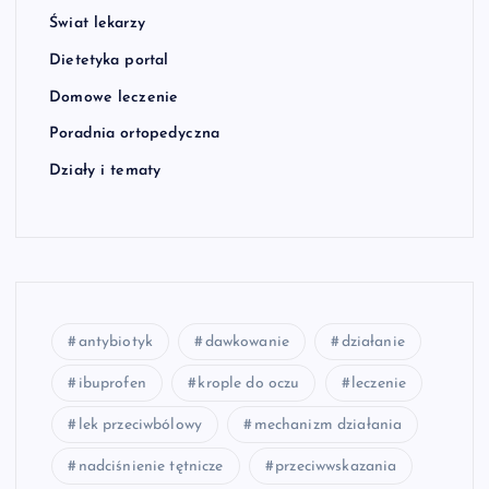
Świat lekarzy
Dietetyka portal
Domowe leczenie
Poradnia ortopedyczna
Działy i tematy
antybiotyk
dawkowanie
działanie
ibuprofen
krople do oczu
leczenie
lek przeciwbólowy
mechanizm działania
nadciśnienie tętnicze
przeciwwskazania