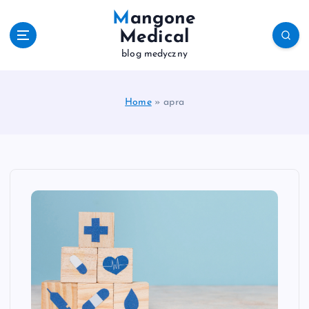
S
Mangone
k
Medical
i
blog medyczny
p
t
o
c
Home
»
apra
o
n
t
e
n
t