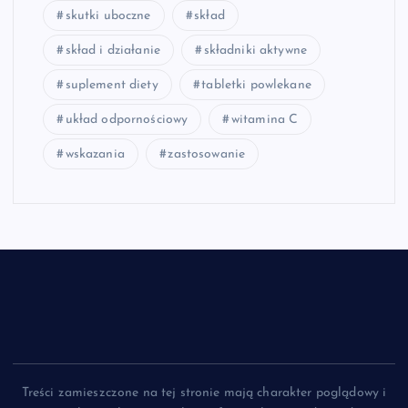
skutki uboczne
skład
skład i działanie
składniki aktywne
suplement diety
tabletki powlekane
układ odpornościowy
witamina C
wskazania
zastosowanie
Treści zamieszczone na tej stronie mają charakter poglądowy i