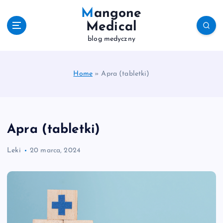
S
Mangone
k
Medical
i
blog medyczny
p
t
o
c
Home
»
Apra (tabletki)
o
n
t
e
Apra (tabletki)
n
t
Leki
20 marca, 2024