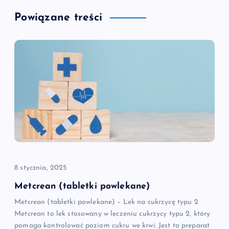
g
Powiązane treści
a
c
j
a
w
p
8 stycznia, 2025
i
Metcrean (tabletki powlekane)
Metcrean (tabletki powlekane) – Lek na cukrzycę typu 2
s
Metcrean to lek stosowany w leczeniu cukrzycy typu 2, który
pomaga kontrolować poziom cukru we krwi. Jest to preparat