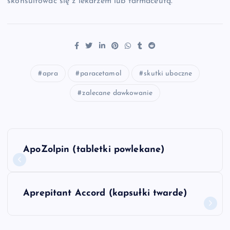
skonsultować się z lekarzem lub farmaceutą.
apra
paracetamol
skutki uboczne
zalecane dawkowanie
N
ApoZolpin (tabletki powlekane)
a
w
Aprepitant Accord (kapsułki twarde)
i