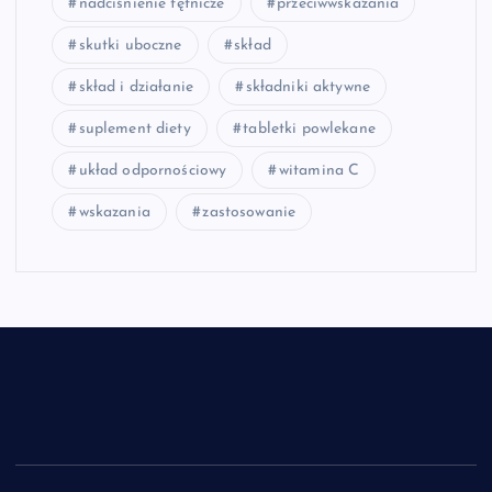
nadciśnienie tętnicze
przeciwwskazania
skutki uboczne
skład
skład i działanie
składniki aktywne
suplement diety
tabletki powlekane
układ odpornościowy
witamina C
wskazania
zastosowanie