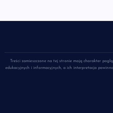
Treści zamieszczone na tej stronie mają charakter pog
edukacyjnych i informacyjnych, a ich interpretacja powin