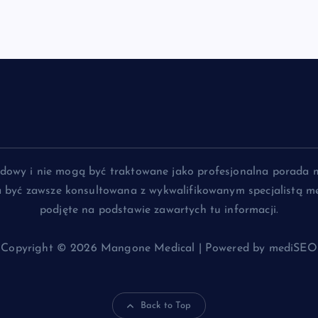
lądowy i nie mogą być traktowane jako profesjonalna porada 
na być zawsze konsultowana z wykwalifikowanym specjalistą me
podjęte na podstawie zawartych tu informacji.
Copyright © 2026 Mangone Medical | Powered by mediSEO
Back to Top