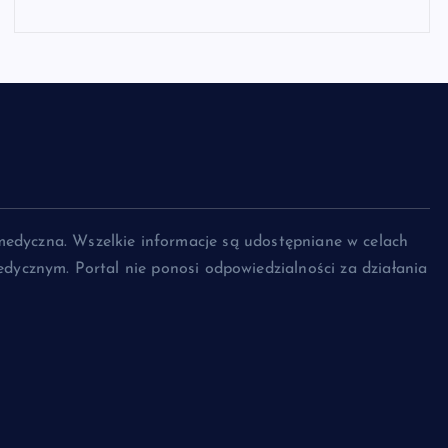
medyczna. Wszelkie informacje są udostępniane w celach
dycznym. Portal nie ponosi odpowiedzialności za działania