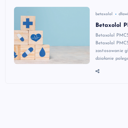
betaxolol
dław
Betaxolol P
Betaxolol PMCS
Betaxolol PMCS 
zastosowanie gł
działanie pole