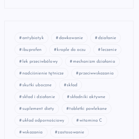
antybiotyk
dawkowanie
działanie
ibuprofen
krople do oczu
leczenie
lek przeciwbólowy
mechanizm działania
nadciśnienie tętnicze
przeciwwskazania
skutki uboczne
skład
skład i działanie
składniki aktywne
suplement diety
tabletki powlekane
układ odpornościowy
witamina C
wskazania
zastosowanie